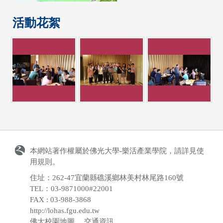
活動花絮
本網站著作權屬於佛光大學-樂活產業學院，請詳見
使
用規則
。
住址：262-47宜蘭縣礁溪鄉林美村林尾路160號
TEL：03-9871000#22001
FAX : 03-988-3868
http://lohas.fgu.edu.tw
佛大校園地圖
、
交通資訊