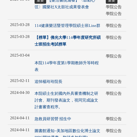
【樂活書院涵養】〈鼓動心
重要
重要
弦〉國樂社X太鼓社成果發表會
學院公告
學院公告
2025-03-28
114健康樂活暨管理學院碩士班Line群
學院公告
2025-03-28
【榜單】佛光大學
114
學年度研究所碩
學院公告
士班招生考試榜單
2025-03-04
學院公告
本院114學年度第1學期教師升等時程
表
2025-02-11
追悼楊玲玲院長
學院公告
2024-04-30
本院碩士生於國內外具審查機制之研
學院公告
討會、期刊發表論文，視同完成論文
計畫審查程序。
2024-04-11
急救員研習營 招生中
學院公告
2024-04-11
圖書館通知~美加地區數位化博士論文
學院公告